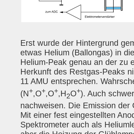
Erst wurde der Hintergrund ge
etwas Helium (Ballongas) in di
Helium-Peak genau an der zu erw
Herkunft des Restgas-Peaks ni
11 AMU entsprechen. Wahrschei
+
+
+
+
(N
,O
,O
,H
O
). Auch schwere
2
nachweisen. Die Emission der 
Mit einer fest eingestellten A
Spektrometer auch als Heliuml